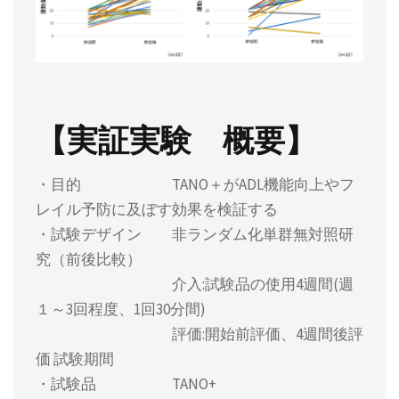
【実証実験 概要】
・目的 TANO＋がADL機能向上やフ
レイル予防に及ぼす効果を検証する
・試験デザイン 非ランダム化単群無対照研
究（前後比較）
介入:試験品の使用4週間(週
１～3回程度、1回30分間)
評価:開始前評価、4週間後評
価 試験期間
・試験品 TANO+