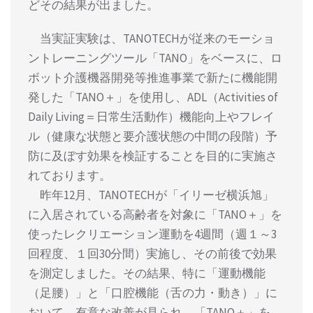
どその結果が出ました。
当実証実験は、TANOTECHが従来のモーショ
ントレーニングツール「TANO」をベースに、ロ
ボット介護機器開発等推進事業で新たに機能開
発した「TANO＋」を使用し、ADL（Activities of
Daily Living＝日常生活動作）機能向上やフレイ
ル（健康な状態と要介護状態の中間の段階）予
防に及ぼす効果を検証することを目的に実施さ
れております。
昨年12月、TANOTECHが「イリーゼ横浜旭」
に入居されている高齢者を対象に「TANO＋」を
使ったレクリエーション運動を4週間（週１～3
回程度、１回30分間）実施し、その前後で効果
を測定しました。その結果、特に「運動機能
（足腰）」と「口腔機能（舌の力・動き）」に
おいて、有意な改善が見られ、「TANO＋」を