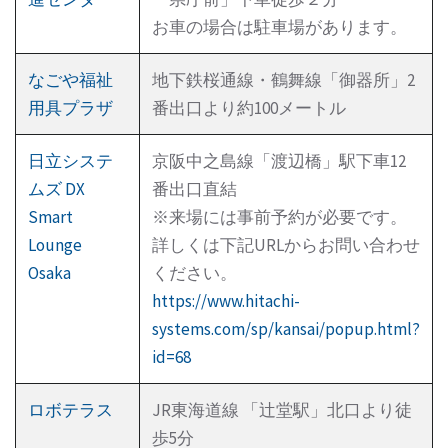
お車の場合は駐車場があります。
なごや福祉
地下鉄桜通線・鶴舞線「御器所」2
用具プラザ
番出口より約100メートル
日立システ
京阪中之島線「渡辺橋」駅下車12
ムズ DX
番出口直結
Smart
※来場には事前予約が必要です。
Lounge
詳しくは下記URLからお問い合わせ
Osaka
ください。
https://www.hitachi-
systems.com/sp/kansai/popup.html?
id=68
ロボテラス
JR東海道線 「辻堂駅」北口より徒
歩5分