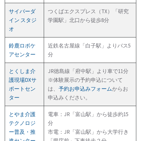
サイバーダ
つくばエクスプレス（TX）「研究
イン スタジ
学園駅」北口から徒歩8分
オ
鈴鹿ロボケ
近鉄名古屋線「白子駅」よりバス5
アセンター
分
とくしま介
JR徳島線「府中駅」より車で11分
護現場DXサ
※体験展示の予約申込について
ポートセン
は、
予約お申込みフォーム
からお
ター
申込みください。
とやま介護
電車：JR「富山駅」から徒歩約15
テクノロジ
分
ー普及・推
市電：JR「富山駅」から大学行き
進センター
「県庁前」下車徒歩２分