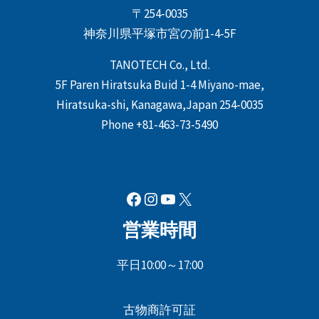
〒254-0035
神奈川県平塚市宮の前1-4-5F
TANOTECH Co., Ltd.
5F Paren Hiratsuka Buid 1-4 Miyano-mae,
Hiratsuka-shi, Kanagawa,Japan 254-0035
Phone +81-463-73-5490
Facebook
Instagram
YouTube
X
営業時間
平日10:00～17:00
古物商許可証