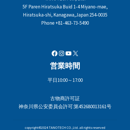
5F Paren Hiratsuka Buid 1-4 Miyano-mae,
Hiratsuka-shi, Kanagawa,Japan 254-0035
Phone +81-463-73-5490
Facebook
Instagram
YouTube
X
営業時間
平日10:00～17:00
古物商許可証
神奈川県公安委員会許可:第452680013161号
copyright©2024 TANOTECH CO.,Ltd. all rights reserved