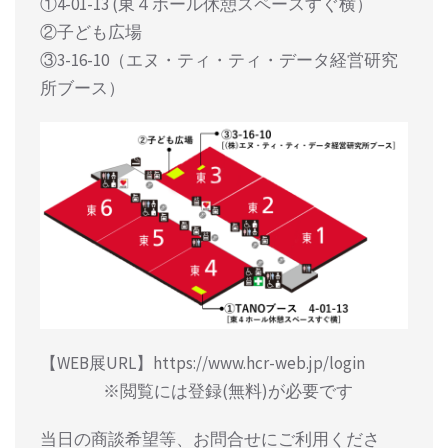
①4-01-13 (東４ホール休憩スペースすぐ横）
②⼦ども広場
③3-16-10（エヌ・ティ・ティ・データ経営研究
所ブース）
【WEB展URL】https://www.hcr-web.jp/login
※閲覧には登録(無料)が必要です
当⽇の商談希望等、お問合せにご利⽤くださ