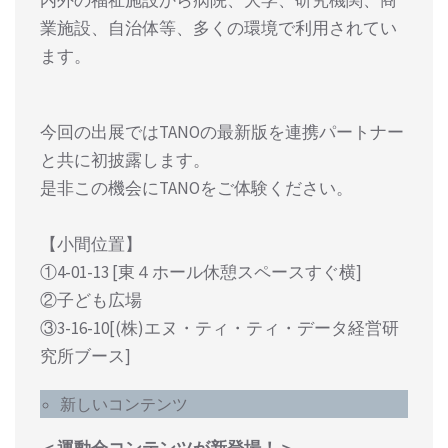
内外の福祉施設から病院、⼤学、研究機関、商
業施設、⾃治体等、多くの環境で利⽤されてい
ます。
今回の出展ではTANOの最新版を連携パートナー
と共に初披露します。
是⾮この機会にTANOをご体験ください。
【⼩間位置】
①4-01-13 [東４ホール休憩スペースすぐ横]
②⼦ども広場
③3-16-10[(株)エヌ・ティ・ティ・データ経営研
究所ブース]
新しいコンテンツ