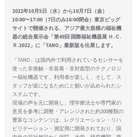
2022年10⽉5⽇（⽔）から10⽉7⽇（⾦）
10:00〜17:00（7⽇のみ16:00閉会）東京ビッグ
サイトで開催される、アジア最⼤規模の福祉機
器の総合展⽰会「第49回 国際福祉機器展 Ｈ.Ｃ.
Ｒ.2022」に「TANO」最新版を出展します。
「TANO」は国内外で利⽤されているセンサーを
使った⾮接触・⾮装着・⾮対⾯型のテクノロジ
ー福祉機器です。利⽤者が楽しく、そして、ス
タッフが楽になるためにと願いが込められたシ
ステムです。
現場の声を元に開発し、理学療法⼠や専⾨家の
意⾒を参考に調整・アレンジされた約200種類の
豊富なコンテンツは、レクリエーション・リハ
ビリテーション・測定用に開発されており、国